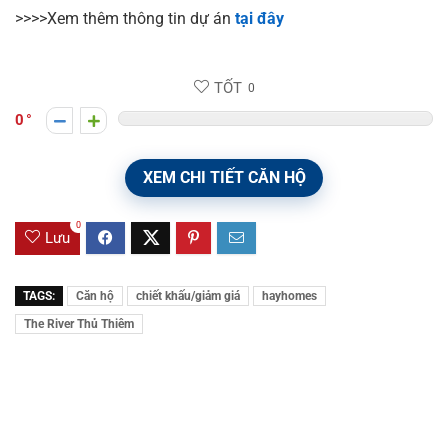
>>>>Xem thêm thông tin dự án
tại đây
TỐT
0
0
XEM CHI TIẾT CĂN HỘ
0
Lưu
TAGS:
Căn hộ
chiết khấu/giảm giá
hayhomes
The River Thủ Thiêm