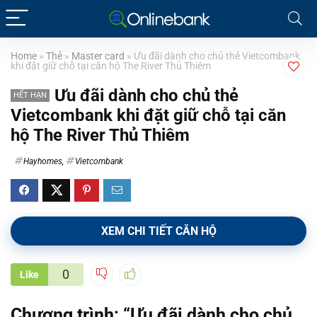
Home
»
Thẻ
»
Master card
»
Ưu đãi dành cho chủ thẻ Vietcombank
khi đặt giữ chỗ tại căn hộ The River Thủ Thiêm
Ưu đãi dành cho chủ thẻ
HẾT HẠN
Vietcombank khi đặt giữ chỗ tại căn
hộ The River Thủ Thiêm
Hayhomes
,
Vietcombank
XEM CHI TIẾT CĂN HỘ
0
Like
Chương trình:
“Ưu đãi dành cho chủ