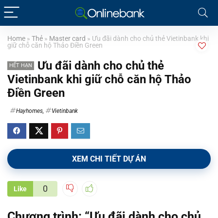
Home
»
Thẻ
»
Master card
»
Ưu đãi dành cho chủ thẻ Vietinbank khi
giữ chỗ căn hộ Thảo Điền Green
Ưu đãi dành cho chủ thẻ
HẾT HẠN
Vietinbank khi giữ chỗ căn hộ Thảo
Điền Green
Hayhomes
,
Vietinbank
XEM CHI TIẾT DỰ ÁN
0
Like
Chương trình: “Ưu đãi dành cho chủ