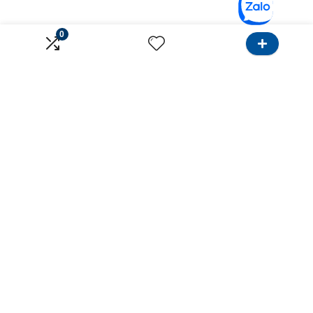
0
Về Onlinebank
Dành cho Khách hàng
Giới thiệu
Tìm Ngân hàng