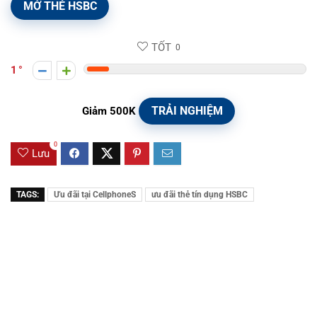
MỞ THẺ HSBC
TỐT
0
1
TRẢI NGHIỆM
Giảm 500K
0
Lưu
TAGS:
Ưu đãi tại CellphoneS
ưu đãi thẻ tín dụng HSBC