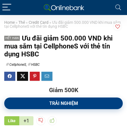
Home
»
Thẻ
»
Credit Card
»
Ưu đãi giảm 500.000 VND khi mua sắm
tại CellphoneS với thẻ tín dụng HSBC
Ưu đãi giảm 500.000 VND khi
HẾT HẠN
mua sắm tại CellphoneS với thẻ tín
dụng HSBC
CellphoneS
,
HSBC
Giảm 500K
TRẢI NGHIỆM
+1
Like