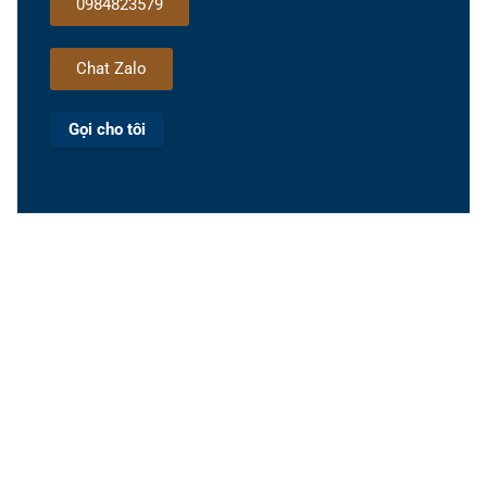
0984823579
Chat Zalo
Gọi cho tôi