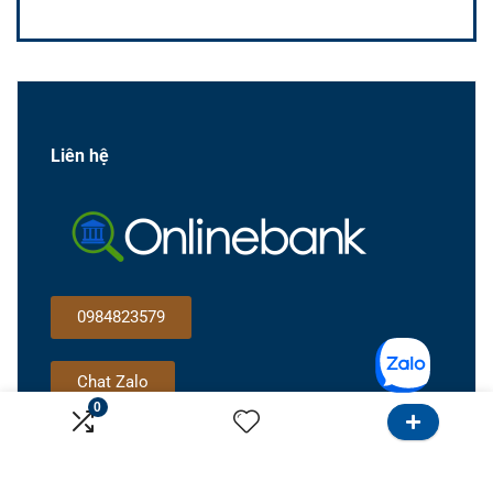
Liên hệ
0984823579
Chat Zalo
0
Gọi cho tôi