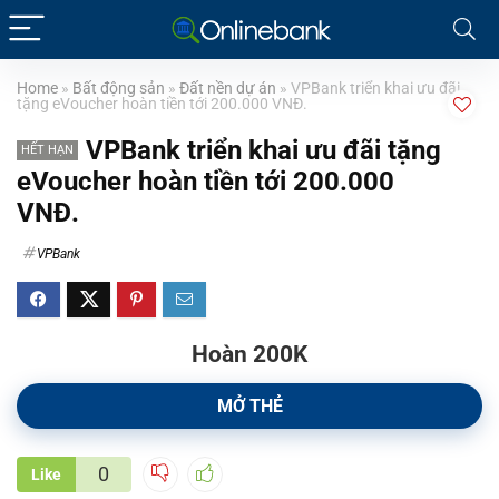
Home
»
Bất động sản
»
Đất nền dự án
»
VPBank triển khai ưu đãi
tặng eVoucher hoàn tiền tới 200.000 VNĐ.
VPBank triển khai ưu đãi tặng
HẾT HẠN
eVoucher hoàn tiền tới 200.000
VNĐ.
VPBank
Hoàn 200K
MỞ THẺ
0
Like