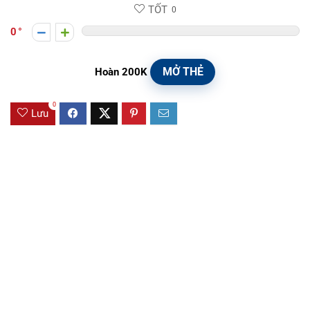
TỐT
0
0
MỞ THẺ
Hoàn 200K
0
Lưu