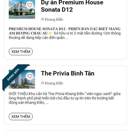
Dự án Premium House
Sonata D12
Khang Điền
𝐏𝐑𝐄𝐌𝐈𝐔𝐌 𝐇𝐎𝐔𝐒𝐄 𝐒𝐎𝐍𝐀𝐓𝐀 𝐃𝟏𝟐 - 𝐏𝐇𝐈𝐄̂𝐍 𝐁𝐀̉𝐍 Đ𝐀̣̆C 𝐁𝐈𝐄̣̂𝐓 𝐌𝐀𝐍𝐆
𝐀̂𝐌 𝐇𝐔̛𝐎̛̉𝐍𝐆 𝐂𝐇𝐀̂𝐔 𝐀̂𝐔
Sở hữu vị trí 2 mặt tiền đường 12m thông
thoáng dễ dàng tiếp cận đến quần ...
XEM THÊM
ĐANG BÁN
The Privia Bình Tân
Khang Điền
GIỚI THIỆU Khu căn hộ The Privia Khang Điền ”viên ngọc xanh” giữa
lòng thành phố phát triển bởi chủ đầu tư uy tín trên thị trường bất
động sản Khang Điền, ...
XEM THÊM