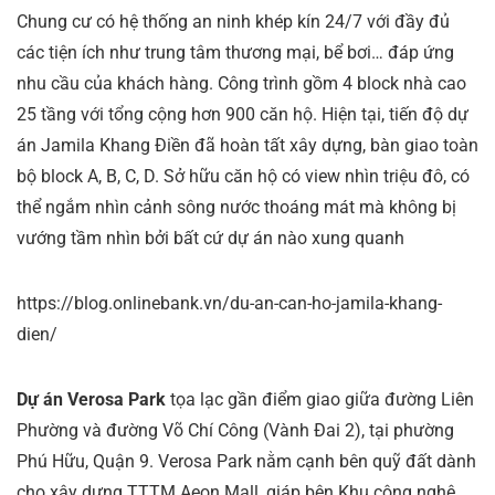
Chung cư có hệ thống an ninh khép kín 24/7 với đầy đủ
các tiện ích như trung tâm thương mại, bể bơi… đáp ứng
nhu cầu của khách hàng. Công trình gồm 4 block nhà cao
25 tầng với tổng cộng hơn 900 căn hộ. Hiện tại, tiến độ dự
án Jamila Khang Điền đã hoàn tất xây dựng, bàn giao toàn
bộ block A, B, C, D. Sở hữu căn hộ có view nhìn triệu đô, có
thể ngắm nhìn cảnh sông nước thoáng mát mà không bị
vướng tầm nhìn bởi bất cứ dự án nào xung quanh
https://blog.onlinebank.vn/du-an-can-ho-jamila-khang-
dien/
Dự án Verosa Park
tọa lạc gần điểm giao giữa đường Liên
Phường và đường Võ Chí Công (Vành Đai 2), tại phường
Phú Hữu, Quận 9. Verosa Park nằm cạnh bên quỹ đất dành
cho xây dựng TTTM Aeon Mall, giáp bên Khu công nghệ