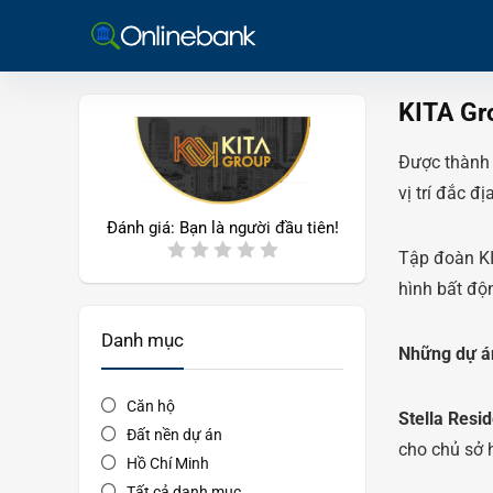
KITA Gr
Được thành 
vị trí đắc đ
Đánh giá:
Bạn là người đầu tiên!
Tập đoàn KI
hình bất độ
Danh mục
Những dự án
Căn hộ
Stella Resi
Đất nền dự án
cho chủ sở 
Hồ Chí Minh
Tất cả danh mục