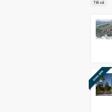
Tất cả
ĐANG BÁN