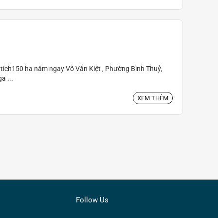
n tích150 ha nằm ngay Võ Văn Kiệt , Phường Bình Thuỷ,
a ...
XEM THÊM
Follow Us