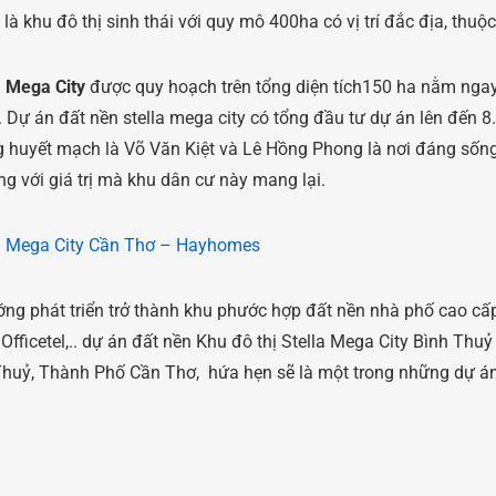
là khu đô thị sinh thái với quy mô 400ha có vị trí đắc địa, th
a Mega City
được quy hoạch trên tổng diện tích150 ha nằm ngay
Dự án đất nền stella mega city có tổng đầu tư dự án lên đến 8.0
 huyết mạch là Võ Văn Kiệt và Lê Hồng Phong là nơi đáng sống 
ng với giá trị mà khu dân cư này mang lại.
la Mega City Cần Thơ – Hayhomes
ớng phát triển trở thành khu phước hợp đất nền nhà phố cao c
fficetel,.. dự án đất nền Khu đô thị Stella Mega City Bình Thuỷ
huỷ, Thành Phố Cần Thơ, hứa hẹn sẽ là một trong những dự án 