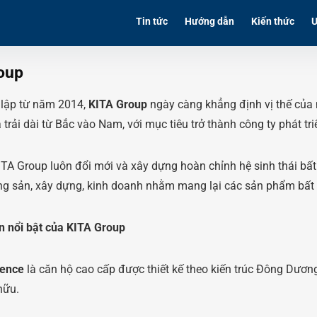
Tin tức
Hướng dẫn
Kiến thức
Ư
oup
lập từ năm 2014,
KITA Group
ngày càng khẳng định vị thế của 
ịa trải dài từ Bắc vào Nam, với mục tiêu trở thành công ty phát 
TA Group luôn đổi mới và xây dựng hoàn chỉnh hệ sinh thái bất 
ng sản, xây dựng, kinh doanh nhằm mang lại các sản phẩm bất 
 nổi bật của KITA Group
dence
là căn hộ cao cấp được thiết kế theo kiến trúc Đông Dươ
hữu.