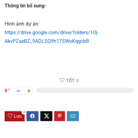
Thông tin bổ sung:
Hình ảnh dự án:
https://drive.google.com/drive/folders/1Oj-
AkvPZaeBZ_9ADLSQ9h17SWoKqgcbB
TỐT
0
0
0
Lưu