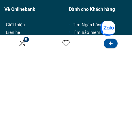
Về Onlinebank
Dành cho Khách hàng
Giới thiệu
Tìm Ngân hàng
Liên hệ
Tìm Bảo hiểm
0
Điều khoản sử dụng
Khu vực Hồ Chí Minh
Chính sách bảo mật
Khu vực Hà Nội
Ưu đãi sử dụng thẻ
Dành cho tư vấn
Kênh
Hướng dẫn
Tiếp thị
Bảng giá
Google
Đăng tin
Email marketing
Hợp tác
Facebook & Instagram
Follow Us