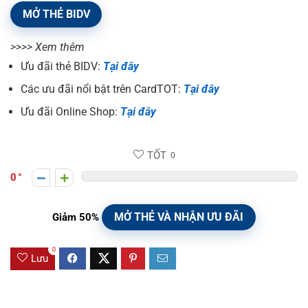
MỞ THẺ BIDV
>>>> Xem thêm
Ưu đãi thẻ BIDV:
Tại đây
Các ưu đãi nổi bật trên CardTOT:
Tại đây
Ưu đãi Online Shop:
Tại đây
TỐT
0
0
MỞ THẺ VÀ NHẬN ƯU ĐÃI
Giảm 50%
0
Lưu