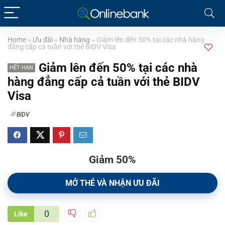
Home
»
Ưu đãi
»
Nhà hàng
»
Giảm lên đến 50% tại các nhà hàng
đẳng cấp cả tuần với thẻ BIDV Visa
Giảm lên đến 50% tại các nhà
HẾT HẠN
hàng đẳng cấp cả tuần với thẻ BIDV
Visa
BIDV
Giảm 50%
MỞ THẺ VÀ NHẬN ƯU ĐÃI
0
Like