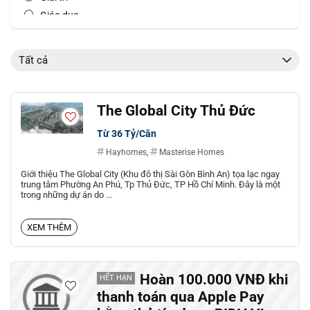
Giáo dục
Golf
JCB card
Tất cả
Khác
Khách sạn
Kiến thức
The Global City Thủ Đức
Master card
Từ 36 Tỷ/Căn
Mua sắm Online
Hayhomes
,
Masterise Homes
Nhà hàng
Giới thiệu The Global City (Khu đô thị Sài Gòn Bình An) tọa lạc ngay
Sức khỏe
trung tâm Phường An Phú, Tp Thủ Đức, TP Hồ Chí Minh. Đây là một
trong những dự án do ...
Thời trang
Vé máy bay
XEM THÊM
Ví điện tử
Visa card
VNPay
Hoàn 100.000 VNĐ khi
HẾT HẠN
Xe - Phương tiện
thanh toán qua Apple Pay
Tất cả danh mục