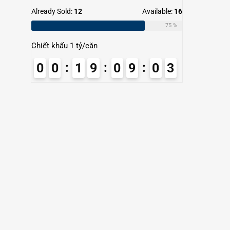
Already Sold:
12
Available:
16
75 %
Chiết khấu 1 tỷ/căn
0
0
1
9
0
9
0
2
3