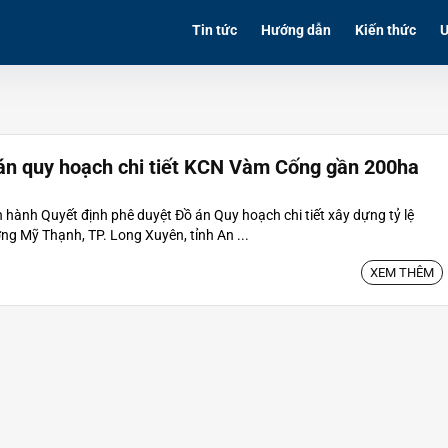
Tin tức
Hướng dẫn
Kiến thức
Ư
án quy hoạch chi tiết KCN Vàm Cống gần 200ha
hành Quyết định phê duyệt Đồ án Quy hoạch chi tiết xây dựng tỷ lệ
 Mỹ Thạnh, TP. Long Xuyên, tỉnh An ...
XEM THÊM