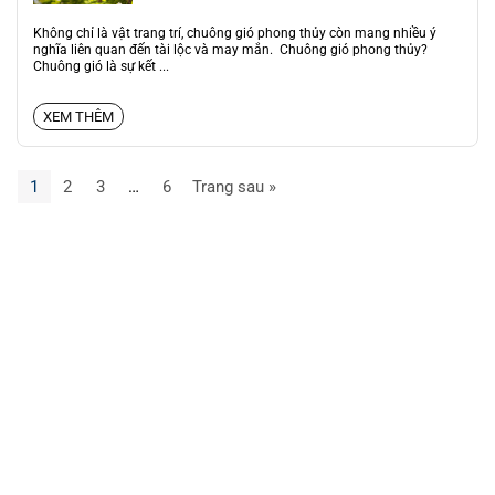
Không chỉ là vật trang trí, chuông gió phong thủy còn mang nhiều ý
nghĩa liên quan đến tài lộc và may mắn. Chuông gió phong thủy?
Chuông gió là sự kết ...
XEM THÊM
1
2
3
…
6
Trang sau »