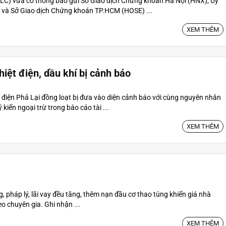
LC) vừa có thông báo gửi Sở Giao dịch Chứng khoán Hà Nội (HNX), Ủy
và Sở Giao dịch Chứng khoán TP.HCM (HOSE) ...
XEM THÊM
hiệt điện, dầu khí bị cảnh báo
 điện Phả Lại đồng loạt bị đưa vào diện cảnh báo với cùng nguyên nhân
 kiến ngoại trừ trong báo cáo tài ...
XEM THÊM
ng, pháp lý, lãi vay đều tăng, thêm nạn đầu cơ thao túng khiến giá nhà
o chuyên gia. Ghi nhận ...
XEM THÊM