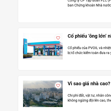
Công ty CP Tập đoàn FLC (F
ban Chứng khoán Nhà nước 
Cổ phiếu ‘ông lớn’ n
Cổ phiếu của PVOIL và nhiệt
bị tổ chức kiểm toán đưa ra ý
Vì sao giá nhà cao?
Chi phí đất, vật tư, nhân cô
không ngừng đội lên cao, the