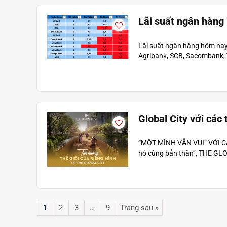
Lãi suất ngân hàng 
Lãi suất ngân hàng hôm nay:
Agribank, SCB, Sacombank, V
Global City với các 
“MỘT MÌNH VẪN VUI” VỚI C
hò cùng bản thân”, THE GLOB
1
2
3
…
9
Trang sau »