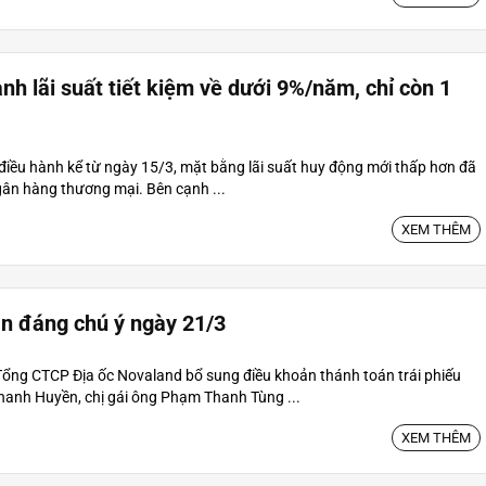
h lãi suất tiết kiệm về dưới 9%/năm, chỉ còn 1
điều hành kể từ ngày 15/3, mặt bằng lãi suất huy động mới thấp hơn đã
gân hàng thương mại. Bên cạnh ...
XEM THÊM
n đáng chú ý ngày 21/3
Tổng CTCP Địa ốc Novaland bổ sung điều khoản thánh toán trái phiếu
hanh Huyền, chị gái ông Phạm Thanh Tùng ...
XEM THÊM