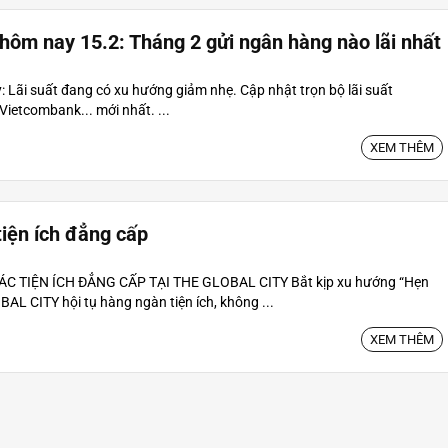
hôm nay 15.2: Tháng 2 gửi ngân hàng nào lãi nhất
 Lãi suất đang có xu hướng giảm nhẹ. Cập nhật trọn bộ lãi suất
ietcombank... mới nhất. ...
XEM THÊM
tiện ích đẳng cấp
ÁC TIỆN ÍCH ĐẲNG CẤP TẠI THE GLOBAL CITY Bắt kịp xu hướng “Hẹn
AL CITY hội tụ hàng ngàn tiện ích, không ...
XEM THÊM