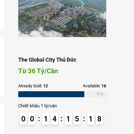
The Global City Thủ Đức
Từ 36 Tỷ/Căn
Already Sold:
12
Available:
16
75 %
Chiết khấu 1 tỷ/căn
0
0
1
4
1
5
1
7
8