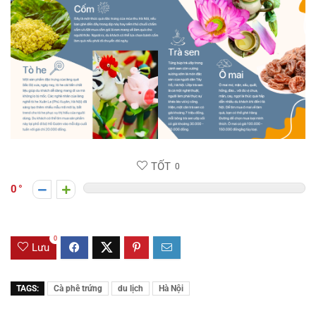
TỐT
0
0
0
Lưu
TAGS:
Cà phê trứng
du lịch
Hà Nội