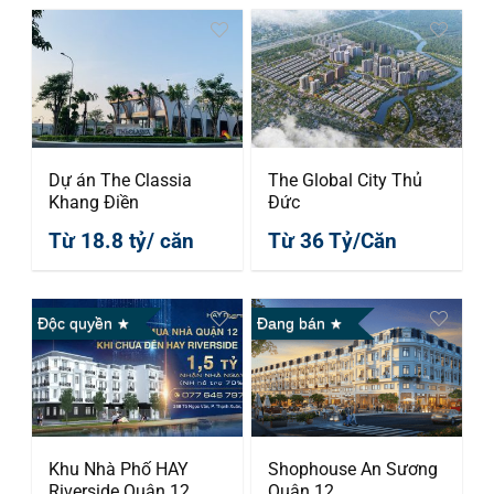
Dự án The Classia
The Global City Thủ
Khang Điền
Đức
Từ 18.8 tỷ/ căn
Từ 36 Tỷ/Căn
Độc quyền
Đang bán
Khu Nhà Phố HAY
Shophouse An Sương
Riverside Quận 12
Quận 12