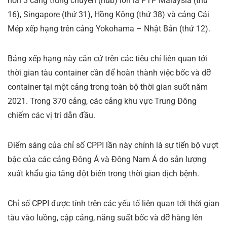
hơn 3 cảng trung chuyển (hub) lớn là PTP Malaysia (thứ
16), Singapore (thứ 31), Hồng Kông (thứ 38) và cảng Cái
Mép xếp hạng trên cảng Yokohama – Nhật Bản (thứ 12).
Bảng xếp hạng này căn cứ trên các tiêu chí liên quan tới
thời gian tàu container cần để hoàn thành việc bốc và dỡ
container tại một cảng trong toàn bộ thời gian suốt năm
2021. Trong 370 cảng, các cảng khu vực Trung Đông
chiếm các vị trí dẫn đầu.
Điểm sáng của chỉ số CPPI lần này chính là sự tiến bộ vượt
bậc của các cảng Đông Á và Đông Nam Á do sản lượng
xuất khẩu gia tăng đột biến trong thời gian dịch bệnh.
Chỉ số CPPI được tính trên các yếu tố liên quan tới thời gian
tàu vào luồng, cập cảng, năng suất bốc và dỡ hàng lên