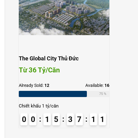
The Global City Thủ Đức
Từ 36 Tỷ/Căn
Already Sold:
12
Available:
16
75 %
Chiết khấu 1 tỷ/căn
0
0
1
5
3
7
1
0
1