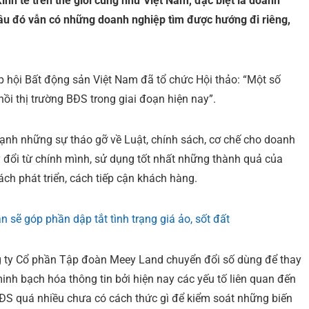
nh tế trên thế giới cũng như Việt Nam, đặc biệt là doanh
đâu đó vẫn có những doanh nghiệp tìm được hướng đi riêng,
p hội Bất động sản Việt Nam đã tổ chức Hội thảo: “Một số
ồi thị trường BĐS trong giai đoạn hiện nay”.
 cạnh những sự tháo gỡ về Luật, chính sách, cơ chế cho doanh
 đổi từ chính mình, sử dụng tốt nhất những thành quả của
ch phát triển, cách tiếp cận khách hàng.
 ty Cổ phần Tập đoàn Meey Land chuyển đổi số dùng để thay
inh bạch hóa thông tin bởi hiện nay các yếu tố liên quan đến
BĐS quá nhiều chưa có cách thức gì để kiểm soát những biến