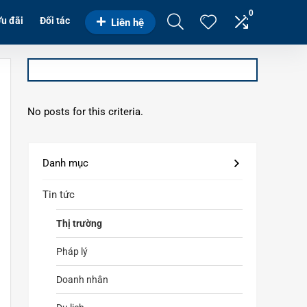
0
u đãi
Đối tác
Liên hệ
No posts for this criteria.
Danh mục
Tin tức
Thị trường
Pháp lý
Doanh nhân