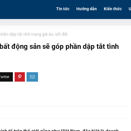
Tin tức
Hướng dẫn
Kiến thức
Ư
hần dập tắt tình trạng giá ảo, sốt đất
bất động sản sẽ góp phần dập tắt tình