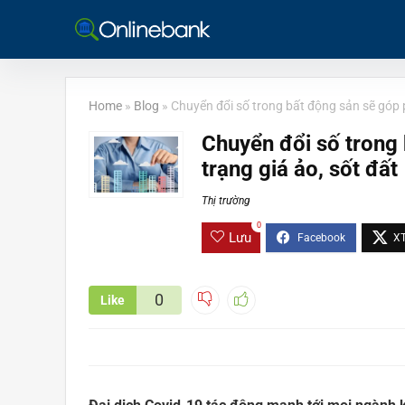
Home
»
Blog
»
Chuyển đổi số trong bất động sản sẽ góp p
Chuyển đổi số trong 
trạng giá ảo, sốt đất
Thị trường
0
Lưu
0
Like