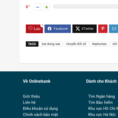
0
0
Lưu
TAGS:
bat dong san
chuyển đổi số
Hayhomes
sốt
Về Onlinebank
Dành cho Khách
Giới thiệu
Tìm Ngân hàng
Liên hệ
Tìm Bảo hiểm
Điều khoản sử dụng
Khu vực Hồ Chí 
Chính sách bảo mật
Khu vực Hà Nội