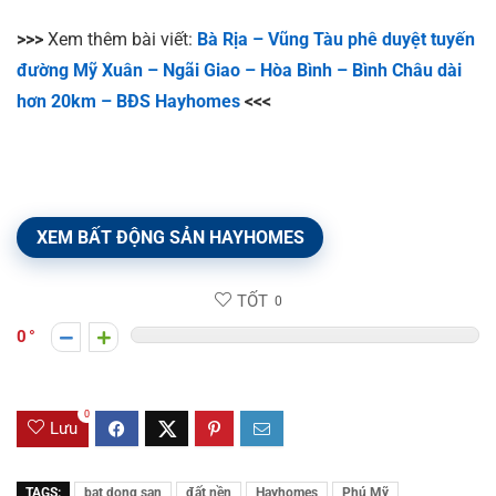
>>>
Xem thêm bài viết:
Bà Rịa – Vũng Tàu phê duyệt tuyến
đường Mỹ Xuân – Ngãi Giao – Hòa Bình – Bình Châu dài
hơn 20km – BĐS Hayhomes
<<<
XEM BẤT ĐỘNG SẢN HAYHOMES
TỐT
0
0
0
Lưu
TAGS:
bat dong san
đất nền
Hayhomes
Phú Mỹ