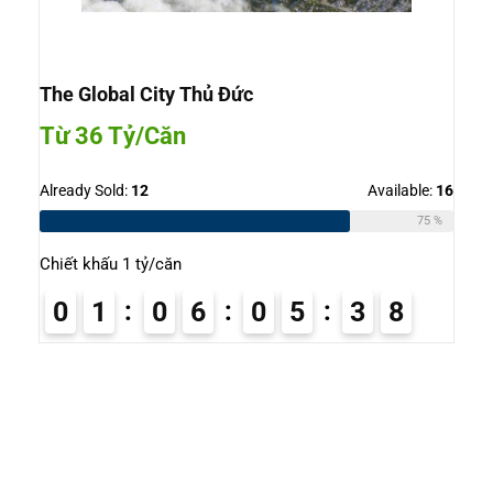
The Global City Thủ Đức
Từ 36 Tỷ/Căn
Already Sold:
12
Available:
16
75 %
Chiết khấu 1 tỷ/căn
0
1
0
6
0
5
3
7
8