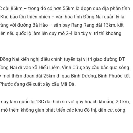
C dài 86km – trong đó có hơn 55km là đoạn qua địa phân tỉnh
Khu bảo tồn thiên nhiên – văn hóa tỉnh Đồng Nai quản lý là:
rùng với đường Bà Hào – sân bay Rang Rang dài 13km, kết
iến nếu quốc lộ làm lên quy mô 2-4 làn tùy vị trí thì khoảng
ng Nai kiến nghị điều chỉnh tuyến tại vị trí giao đường ĐT
ồng Nai đi vào xã Hiếu Liêm, Vĩnh Cửu; xây cầu bắc qua sông
y mới thêm đoạn dài 25km đi qua Bình Dương, Bình Phước kết
h Phước đang đề xuất xây cầu Mã Đà.
 này làm quốc lộ 13C dài hơn so với quy hoạch khoảng 20 km,
; mở thêm không gian phát triển các khu đô thị, dân cư, công