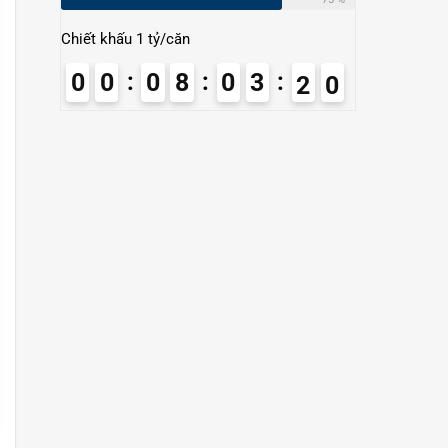
Chiết khấu 1 tỷ/căn
0
0
0
8
0
3
1
8
9