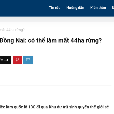
Tin tức
Hướng dẫn
Kiến thức
Ư
 mất 44ha rừng?
Đồng Nai: có thể làm mất 44ha rừng?
iệc làm quốc lộ 13C đi qua Khu dự trữ sinh quyển thế giới sẽ