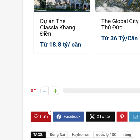
Dự án The
The Global City
Classia Khang
Thủ Đức
Điền
Từ 36 Tỷ/Căn
Từ 18.8 tỷ/ căn
0
0
Lưu
TAGS:
Đồng Nai
Hayhomes
quốc lộ 13C
rừng