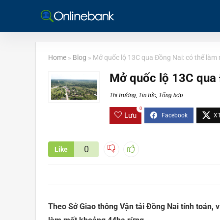
Home
»
Blog
»
Mở quốc lộ 13C qua Đồng Nai: có thể làm
Mở quốc lộ 13C qua 
Thị trường
,
Tin tức
,
Tổng hợp
0
Lưu
0
Like
Theo Sở Giao thông Vận tải Đồng Nai tính toán, v