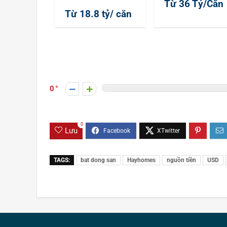
Từ 36 Tỷ/Căn
Từ 18.8 tỷ/ căn
0
0
Lưu
TAGS:
bat dong san
Hayhomes
nguồn tiền
USD