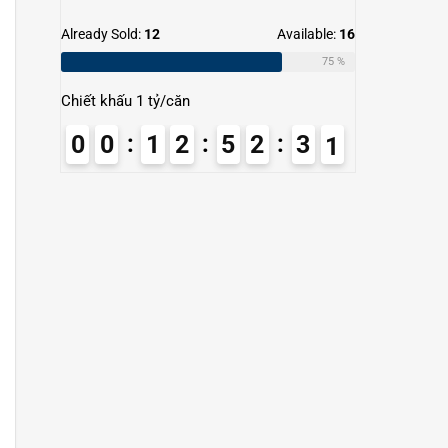
Already Sold:
12
Available:
16
75 %
Chiết khấu 1 tỷ/căn
0
0
1
2
5
2
3
0