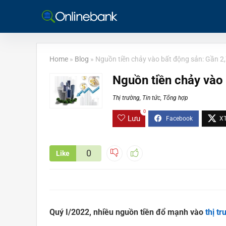
Home
»
Blog
»
Nguồn tiền chảy vào bất động sản: Gần 2,
Nguồn tiền chảy vào 
Thị trường
,
Tin tức
,
Tổng hợp
0
Lưu
0
Like
Quý I/2022, nhiều nguồn tiền đổ mạnh vào
thị t