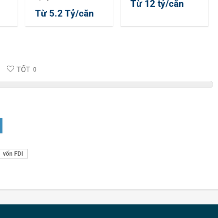
Từ 12 tỷ/căn
Từ 5.2 Tỷ/căn
TỐT
0
vốn FDI