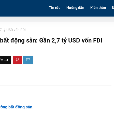
Tin tức
Hướng dẫn
Kiến thức
Ư
7 tỷ USD vốn FDI
bất động sản: Gần 2,7 tỷ USD vốn FDI
rường bất động sản.