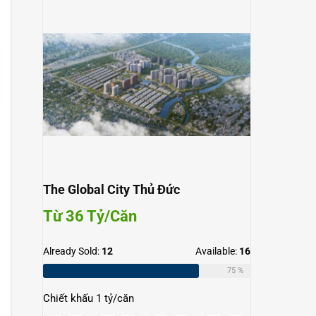
The Global City Thủ Đức
Từ 36 Tỷ/Căn
Already Sold:
12
Available:
16
75 %
Chiết khấu 1 tỷ/căn