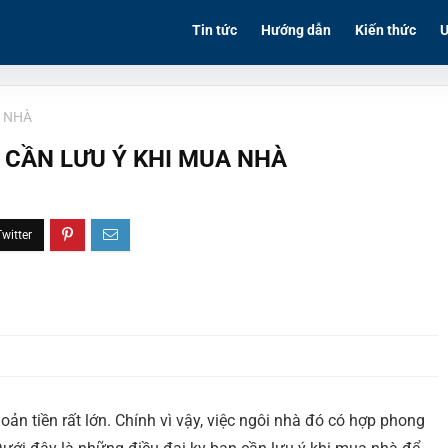
Tin tức
Hướng dẫn
Kiến thức
Ư
A NHÀ
 CẦN LƯU Ý KHI MUA NHÀ
ản tiền rất lớn. Chính vì vậy, việc ngôi nhà đó có hợp phong