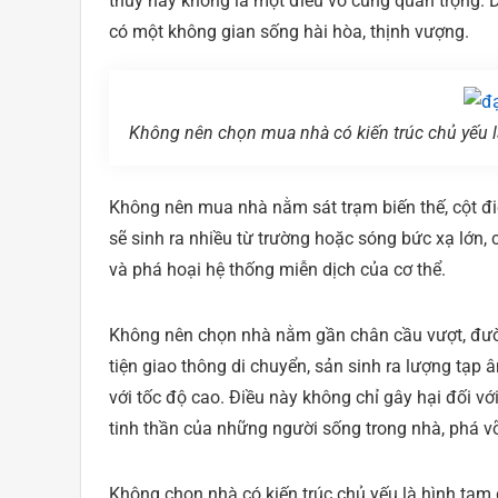
thuỷ hay không là một điều vô cùng quan trọng. 
có một không gian sống hài hòa, thịnh vượng.
Không nên chọn mua nhà có kiến trúc chủ yếu l
Không nên mua nhà nằm sát trạm biến thế, cột điệ
sẽ sinh ra nhiều từ trường hoặc sóng bức xạ lớn,
và phá hoại hệ thống miễn dịch của cơ thể.
Không nên chọn nhà nằm gần chân cầu vượt, đườ
tiện giao thông di chuyển, sản sinh ra lượng tạp 
với tốc độ cao. Điều này không chỉ gây hại đối v
tinh thần của những người sống trong nhà, phá v
Không chọn nhà có kiến trúc chủ yếu là hình tam 