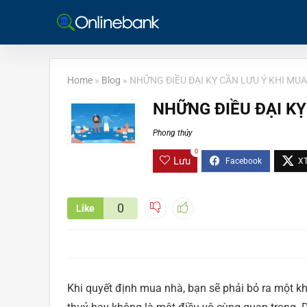
Home
»
Blog
»
NHỮNG ĐIỀU ĐẠI KỴ CẦN LƯU Ý KHI MU
NHỮNG ĐIỀU ĐẠI KỴ
Phong thủy
0
Lưu
0
Like
Khi quyết định mua nhà, bạn sẽ phải bỏ ra một kho