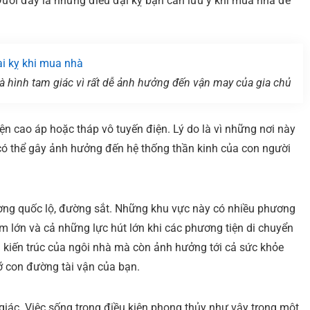
Dưới đây là những điều đại kỵ bạn cần lưu ý khi mua nhà để
à hình tam giác vì rất dễ ảnh hưởng đến vận may của gia chủ
n cao áp hoặc tháp vô tuyến điện. Lý do là vì những nơi này
 có thể gây ảnh hưởng đến hệ thống thần kinh của con người
ng quốc lộ, đường sắt. Những khu vực này có nhiều phương
âm lớn và cả những lực hút lớn khi các phương tiện di chuyển
ới kiến trúc của ngôi nhà mà còn ảnh hưởng tới cả sức khỏe
ỡ con đường tài vận của bạn.
giác. Việc sống trong điều kiện phong thủy như vậy trong một