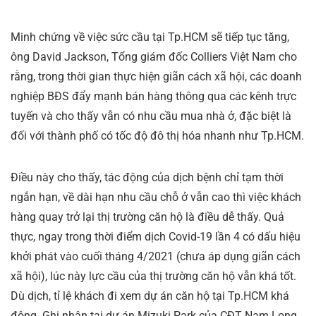
Minh chứng về việc sức cầu tại Tp.HCM sẽ tiếp tục tăng,
ông David Jackson, Tổng giám đốc Colliers Việt Nam cho
rằng, trong thời gian thực hiện giãn cách xã hội, các doanh
nghiệp BĐS đẩy mạnh bán hàng thông qua các kênh trực
tuyến và cho thấy vẫn có nhu cầu mua nhà ở, đặc biệt là
đối với thành phố có tốc độ đô thị hóa nhanh như Tp.HCM.
Điều này cho thấy, tác động của dịch bệnh chỉ tạm thời
ngắn hạn, về dài hạn nhu cầu chỗ ở vẫn cao thì việc khách
hàng quay trở lại thị trường căn hộ là điều dễ thấy. Quả
thực, ngay trong thời điểm dịch Covid-19 lần 4 có dấu hiệu
khởi phát vào cuối tháng 4/2021 (chưa áp dụng giãn cách
xã hội), lúc này lực cầu của thị trường căn hộ vẫn khá tốt.
Dù dịch, tỉ lệ khách đi xem dự án căn hộ tại Tp.HCM khá
đông. Ghi nhận tại dự án Mizuki Park của CĐT Nam Long