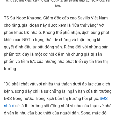
Nhu cầu tìm kiếm căn hộ giá hợp lý tại đô thị lớn như Tp.HCM còn rất
lớn.
TS Sử Ngọc Khương, Giám đốc cấp cao Savills Việt Nam
cho rằng, giai đoạn này được xem là “lửa thử vàng” với
phân khúc BĐ nhà ở. Không thể phủ nhận, dịch bùng phát
khiến các NĐT ở trạng thái dè chừng và thận trọng khi
quyết định đầu tư bất động sản. Riêng đối với những sản
phẩm tốt, đây là một cơ hội để minh chứng giá trị sản
phẩm và tiềm lực của những nhà phát triển uy tín trên thị
trường.
“Dù phải chật vật với nhiều thử thách dưới áp lực của dịch
bệnh, song đây chỉ là sự chững lại ngắn hạn của thị trường
BĐS trong nước. Trong kịch bản thị trường hồi phục,
BĐS
nhà ở
sẽ là thị trường sôi động nhất vì nhu cầu thực về nhà
ở vẫn là nhu cầu bức thiết của người dân. Song, mức độ