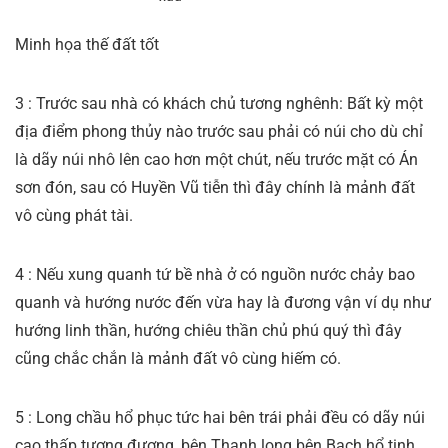
Minh họa thế đất tốt
3 : Trước sau nhà có khách chủ tương nghênh: Bất kỳ một
địa điểm phong thủy nào trước sau phải có núi cho dù chỉ
là dãy núi nhô lên cao hơn một chút, nếu trước mặt có Án
sơn đón, sau có Huyền Vũ tiễn thì đây chính là mảnh đất
vô cùng phát tài.
4 : Nếu xung quanh tứ bề nhà ở có nguồn nước chảy bao
quanh và hướng nước đến vừa hay là đương vận ví dụ như
hướng linh thần, hướng chiêu thần chủ phú quý thì đây
cũng chắc chắn là mảnh đất vô cùng hiếm có.
5 : Long chầu hổ phục tức hai bên trái phải đều có dãy núi
cao thấp tương đương, bên Thanh long bên Bạch hổ tinh