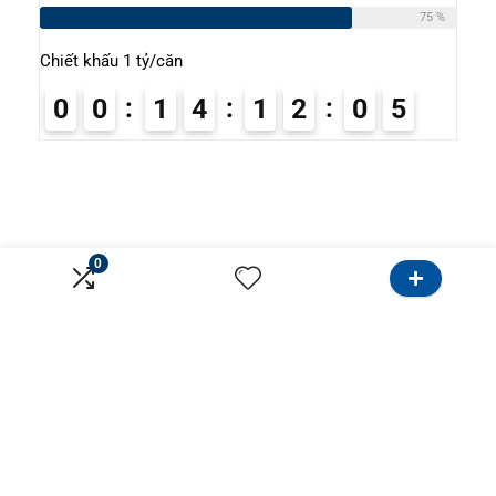
75 %
Chiết khấu 1 tỷ/căn
0
0
1
4
1
2
0
4
5
0