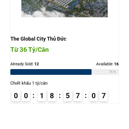
The Global City Thủ Đức
Từ 36 Tỷ/Căn
Already Sold:
12
Available:
16
75 %
Chiết khấu 1 tỷ/căn
0
0
1
8
5
7
0
7