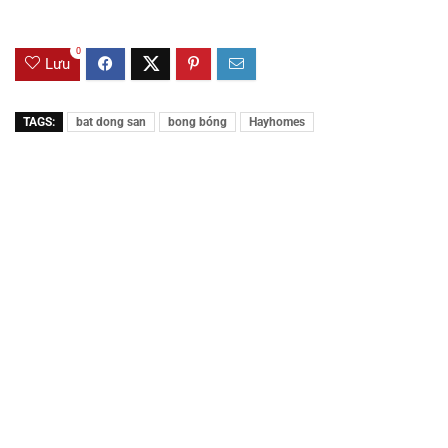
0
Lưu
TAGS:
bat dong san
bong bóng
Hayhomes