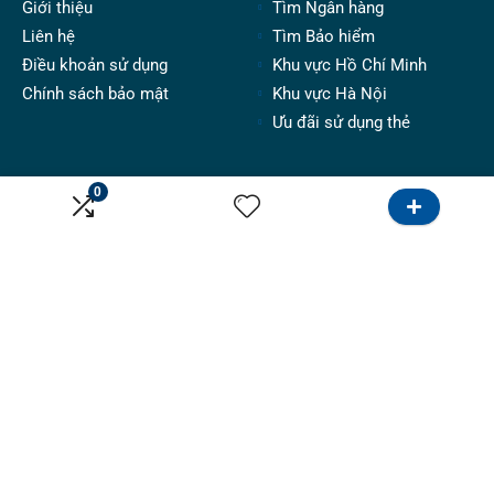
Giới thiệu
Tìm Ngân hàng
Liên hệ
Tìm Bảo hiểm
Điều khoản sử dụng
Khu vực Hồ Chí Minh
Chính sách bảo mật
Khu vực Hà Nội
Ưu đãi sử dụng thẻ
Dành cho tư vấn
Kênh
0
Hướng dẫn
Tiếp thị
Bảng giá
Google
Đăng tin
Email marketing
Hợp tác
Facebook & Instagram
Follow Us