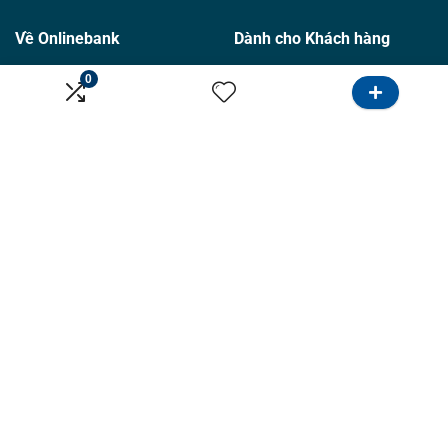
Về Onlinebank
Dành cho Khách hàng
0
Giới thiệu
Tìm Ngân hàng
Liên hệ
Tìm Bảo hiểm
Điều khoản sử dụng
Khu vực Hồ Chí Minh
Chính sách bảo mật
Khu vực Hà Nội
Ưu đãi sử dụng thẻ
Dành cho tư vấn
Kênh
Hướng dẫn
Tiếp thị
Bảng giá
Google
Đăng tin
Email marketing
Hợp tác
Facebook & Instagram
Follow Us