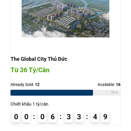
The Global City Thủ Đức
Từ 36 Tỷ/Căn
Already Sold:
12
Available:
16
75 %
Chiết khấu 1 tỷ/căn
0
0
0
6
3
3
4
8
9