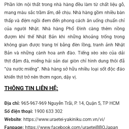
Phần lớn nội thất trong nhà hàng đều làm từ chất liệu gỗ,
mang màu sắc trầm ấm, dễ chịu. Nhà hàng gồm nhiều bàn
thấp và đệm ngồi đem đến phong cách ăn uống chuẩn chỉ
của người Nhật. Nhà hàng Phổ Đình càng thêm nồng
đượm khí thế Nhật Bản khi những khoảng trống trong
không gian được trang trí bằng đèn lồng, tranh ảnh Nhật
Bản và những cành hoa anh đào. Tiếng xèo xèo của dải
thịt đậm đà, miếng hải sản dai giòn chỉ hình dung thôi đã
“ứa nước miếng”. Nhà hàng sở hữu nhiều loại sốt độc đáo
khiến thịt trở nên thơm ngon, dậy vị.
THÔNG TIN LIÊN HỆ:
Địa chỉ:
965-967-969 Nguyễn Trãi, P. 14, Quận 5, TP HCM
Số điện thoại:
1900 633 302
Website
: https://www.uraetei-yakiniku.com.vn/vi/
Fanpage:
https://www.facebook.com/uraeteiBBQJapan