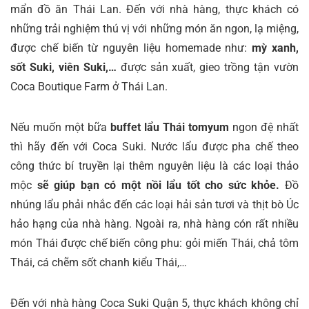
mẩn đồ ăn Thái Lan. Đến với nhà hàng, thực khách có
những trải nghiệm thú vị với những món ăn ngon, lạ miệng,
được chế biến từ nguyên liệu homemade như:
mỳ xanh,
sốt Suki, viên Suki,…
được sản xuất, gieo trồng tận vườn
Coca Boutique Farm ở Thái Lan.
Nếu muốn một bữa
buffet lẩu Thái tomyum
ngon đệ nhất
thì hãy đến với Coca Suki. Nước lẩu được pha chế theo
công thức bí truyền lại thêm nguyên liệu là các loại thảo
mộc
sẽ giúp bạn có một nồi lẩu tốt cho sức khỏe.
Đồ
nhúng lẩu phải nhắc đến các loại hải sản tươi và thịt bò Úc
hảo hạng của nhà hàng. Ngoài ra, nhà hàng cón rất nhiều
món Thái được chế biến công phu: gỏi miến Thái, chả tôm
Thái, cá chẽm sốt chanh kiểu Thái,…
Đến với nhà hàng Coca Suki Quận 5, thực khách không chỉ