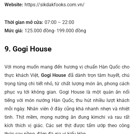
Website:
https://sikdakfooks.com.vn/
Thời gian mở cửa:
07:00 – 22:00
Mức giá:
125.000 đồng- 199.000 đồng
9. Gogi House
Với mong muốn mang đến hương vị chuẩn Hàn Quốc cho
thực khách Việt,
Gogi House
đã dành trọn tâm huyết, chú
trọng từng chi tiết nhỏ, từ chất lượng món ăn, phong cách
phục vụ tới không gian. Gogi House là một quán ăn nổi
tiếng với món nướng Hàn Quốc, thu hút nhiều lượt khách
mỗi ngày. Nhân viên ở đây cũng khá nhanh nhẹn và nhiệt
tình. Thịt mềm, mọng nướng ăn đung kìmchi và rau rất
kích thích vị giác. Các set thịt được tẩm ướp theo công
thức cay nồng, đậm đà gia vị kiểu Hàn.