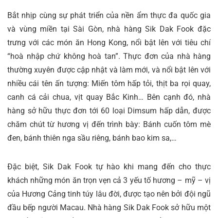
Bắt nhịp cùng sự phát triển của nền ẩm thực đa quốc gia
và vùng miền tại Sài Gòn, nhà hàng Sik Dak Fook đặc
trưng với các món ăn Hong Kong, nổi bật lên với tiêu chí
“hoà nhập chứ không hoà tan”. Thực đơn của nhà hàng
thường xuyên được cập nhật và làm mới, và nổi bật lên với
nhiều cái tên ấn tượng: Miến tôm hấp tỏi, thịt ba rọi quay,
canh cá cải chua, vịt quay Bắc Kinh… Bên cạnh đó, nhà
hàng sở hữu thực đơn tới 60 loại Dimsum hấp dẫn, được
chăm chút từ hương vị đến trình bày: Bánh cuốn tôm mè
đen, bánh thiên nga sầu riêng, bánh bao kim sa,…
Đặc biệt, Sik Dak Fook tự hào khi mang đến cho thực
khách những món ăn trọn vẹn cả 3 yếu tố hương – mỹ – vị
của Hương Cảng tinh túy lâu đời, được tạo nên bởi đội ngũ
đầu bếp người Macau. Nhà hàng Sik Dak Fook sở hữu một