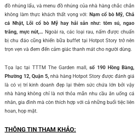
đồ nhúng lẩu, và menu đồ nhúng của nhà hàng chắc chắn
không làm thực khách thất vọng với:
Nạm cổ bò Mỹ, Chả
cá Nhật, Lõi cổ bò Mỹ hay hải sản như: tôm sú, ngao
trắng, mực nút,…
Ngoài ra, các loại rau, nấm được chuẩn
bị chu đáo cũng khiến bữa buffet tại Hotpot Story trở nên
trọn vẹn và đem đến cảm giác thanh mát cho người dùng.
Tọa lạc tại TTTM The Garden mall,
s
ố 190 Hồng Bàng,
Phường 12, Quận 5,
nhà hàng Hotpot Story được đánh giá
là có vị trí kinh doanh đẹp lại thêm sức chứa lớn bởi vậy
nhà hàng không chỉ là nơi thỏa mãn nhu cầu ăn uống cá
nhân, gia đình mà còn thích hợp với cả những buổi tiệc liên
hoan, họp mặt.
THÔNG TIN THAM KHẢO: