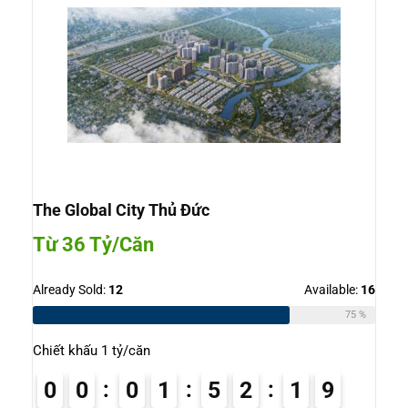
The Global City Thủ Đức
Từ 36 Tỷ/Căn
Already Sold:
12
Available:
16
75 %
Chiết khấu 1 tỷ/căn
0
0
0
1
5
2
1
8