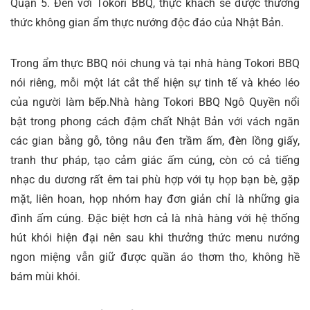
Quận 5. Đến với Tokori BBQ, thực khách sẽ được thưởng
thức không gian ẩm thực nướng độc đáo của Nhật Bản.
Trong ẩm thực BBQ nói chung và tại nhà hàng Tokori BBQ
nói riêng, mỗi một lát cắt thể hiện sự tinh tế và khéo léo
của người làm bếp.Nhà hàng Tokori BBQ Ngô Quyền nổi
bật trong phong cách đậm chất Nhật Bản với vách ngăn
các gian bằng gỗ, tông nâu đen trầm ấm, đèn lồng giấy,
tranh thư pháp, tạo cảm giác ấm cúng, còn có cả tiếng
nhạc du dương rất êm tai phù hợp với tụ họp bạn bè, gặp
mặt, liên hoan, họp nhóm hay đơn giản chỉ là những gia
đình ấm cúng. Đặc biệt hơn cả là nhà hàng với hệ thống
hút khói hiện đại nên sau khi thưởng thức menu nướng
ngon miệng vẫn giữ được quần áo thơm tho, không hề
bám mùi khói.