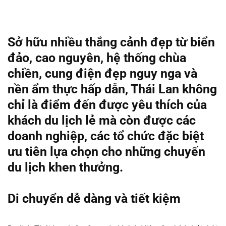
Sở hữu nhiều thắng cảnh đẹp từ biển
đảo, cao nguyên, hệ thống chùa
chiền, cung điện đẹp nguy nga và
nền ẩm thực hấp dẫn, Thái Lan không
chỉ là điểm đến được yêu thích của
khách du lịch lẻ mà còn được các
doanh nghiệp, các tổ chức đặc biệt
ưu tiên lựa chọn cho những chuyến
du lịch khen thưởng.
Di chuyển dễ dàng và tiết kiệm