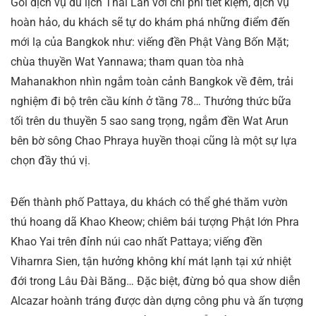
Gói dịch vụ du lịch Thái Lan với chi phí tiết kiệm, dịch vụ
hoàn hảo, du khách sẽ tự do khám phá những điểm đến
mới lạ của Bangkok như: viếng đền Phật Vàng Bốn Mặt;
chùa thuyền Wat Yannawa; tham quan tòa nhà
Mahanakhon nhìn ngắm toàn cảnh Bangkok về đêm, trải
nghiệm đi bộ trên cầu kính ở tầng 78… Thưởng thức bữa
tối trên du thuyền 5 sao sang trọng, ngắm đền Wat Arun
bên bờ sông Chao Phraya huyền thoại cũng là một sự lựa
chọn đầy thú vị.
Đến thành phố Pattaya, du khách có thể ghé thăm vườn
thú hoang dã Khao Kheow; chiêm bái tượng Phật lớn Phra
Khao Yai trên đỉnh núi cao nhất Pattaya; viếng đền
Viharnra Sien, tận hưởng không khí mát lạnh tại xứ nhiệt
đới trong Lâu Đài Băng… Đặc biệt, đừng bỏ qua show diễn
Alcazar hoành tráng được dàn dựng công phu và ấn tượng