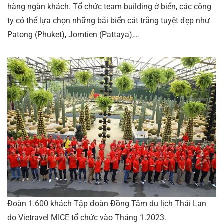
hàng ngàn khách. Tổ chức team building ở biển, các công
ty có thể lựa chọn những bãi biển cát trắng tuyệt đẹp như
Pa
tong (Phuket), Jomtien
(
Pattaya),…
Đoàn 1.600 khách Tập đoàn Đồng Tâm du lịch Thái Lan
do Vietravel MICE tổ chức vào Tháng 1.2023.