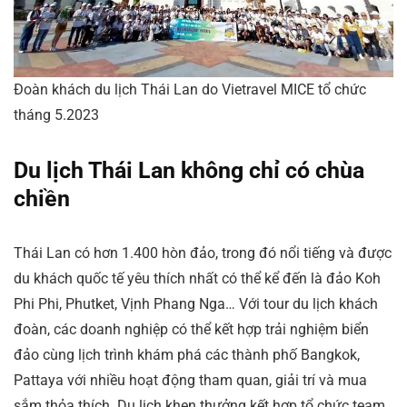
Đoàn khách du lịch Thái Lan do Vietravel MICE tổ chức
tháng 5.2023
Du lịch Thái Lan không chỉ có chùa
chiền
Thái Lan có hơn 1.400 hòn đảo
, trong đó nổi tiếng và được
du khách quốc tế yêu thích nhất có thể kể đến là đảo
Koh
Phi
Phi,
Phutket, Vịnh Phang Nga
… Với tour du lịch khách
đoàn, các doanh nghiệp có thể kết hợp trải nghiệm biển
đảo cùng lịch trình khám phá các thành phố Bangkok,
Pattaya
với
nhiều hoạt động tham quan, giải trí và mua
sắm thỏa thích. Du lịch khen thưởng kết
hợp tổ chức team