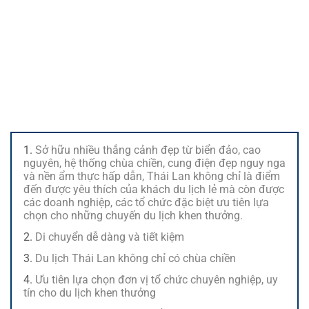
Sở hữu nhiều thắng cảnh đẹp từ biển đảo, cao
nguyên, hệ thống chùa chiền, cung điện đẹp nguy nga
và nền ẩm thực hấp dẫn, Thái Lan không chỉ là điểm
đến được yêu thích của khách du lịch lẻ mà còn được
các doanh nghiệp, các tổ chức đặc biệt ưu tiên lựa
chọn cho những chuyến du lịch khen thưởng.
Di chuyển dễ dàng và tiết kiệm
Du lịch Thái Lan không chỉ có chùa chiền
Ưu tiên lựa chọn đơn vị tổ chức chuyên nghiệp, uy
tín cho du lịch khen thưởng