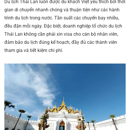
Du lịch Thái Lan luôn được du khách Việt yêu thích bởi thời
gian di chuyển nhanh chóng và thuận tiện như các hành
trình du lịch trong nước. Tần suất các chuyến bay nhiều,
đều đặn mỗi ngày. Đặc biệt, doanh nghiệp tổ chức du lịch
Thái Lan không cần phải xin visa cho cán bộ nhân viên,
đảm bảo du lịch đúng kế hoạch, đầy đủ các thành viên
tham gia và tiết kiệm chi phí.