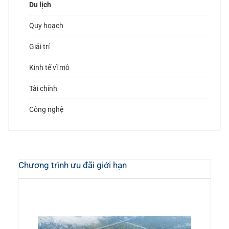
Du lịch
Quy hoạch
Giải trí
Kinh tế vĩ mô
Tài chính
Công nghệ
Chương trình ưu đãi giới hạn