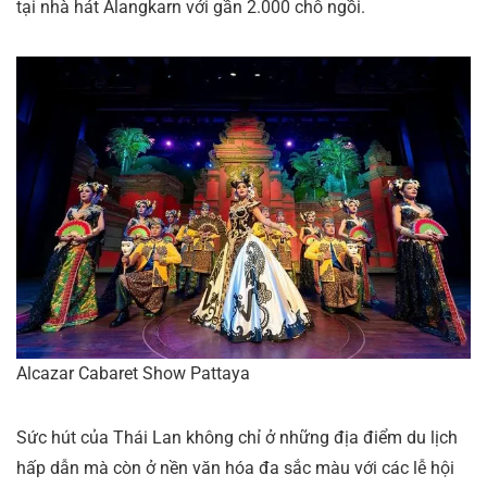
tại nhà hát Alangkarn với gần 2.000 chỗ ngồi.
Alcazar Cabaret Show Pattaya
Sức hút của Thái Lan không chỉ ở những địa điểm du lịch
hấp dẫn mà còn ở nền văn hóa đa sắc màu với các lễ hội