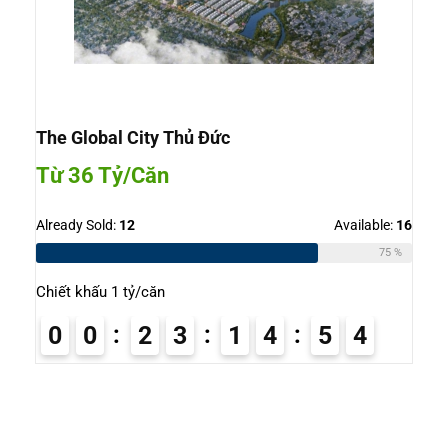
The Global City Thủ Đức
Từ 36 Tỷ/Căn
Already Sold:
12
Available:
16
75 %
Chiết khấu 1 tỷ/căn
0
0
2
3
1
4
5
3
4