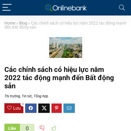
Home
»
Blog
»
Các chính sách có hiệu lực năm 2022 tác động mạnh
đến Bất động sản
Các chính sách có hiệu lực năm
2022 tác động mạnh đến Bất động
sản
Thị trường
,
Tin tức
,
Tổng hợp
0
Lưu
0
Like