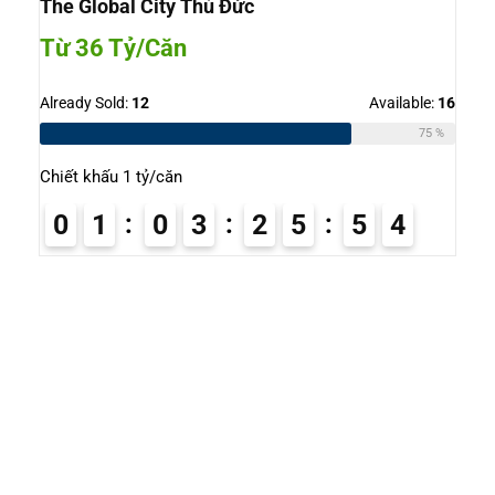
The Global City Thủ Đức
Từ 36 Tỷ/Căn
Already Sold:
12
Available:
16
75 %
Chiết khấu 1 tỷ/căn
0
1
0
3
2
5
5
3
4