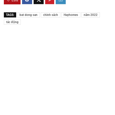
Lưu
TAGS:
bat dong san
chinh sách
Hayhomes
năm 2022
tác động